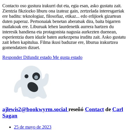
Contacto oso gustura irakurri dut eta, egia esan, asko gustatu zait.
Zientzia fikziozko liburu ona izateaz gain, zertzelada interesgarriak
ere baditu: teknologiaz, filosofiaz, etikaz... edo erlijioek gizartean
duten paperaz. Pertsonaiak benetan aberatsak dira, baita bigarren
mailakoak ere. Liburuak lehen laurdenetik aurrera hartzen du
interesik handiena eta protagonista nagusia aurkezten duenean,
esperientzia duen idazle baten aurkezpena iruditu zait. Asko gustatu
zait lehen kapitulua. Filma ikusi baduzue ere, liburua irakurtzea
gomendatzen dizuet.
Responder
Difundir estado
Me gusta estado
ajlewis2@bookwyrm.social
reseñó
Contact
de
Carl
Sagan
25 de mayo de 2023