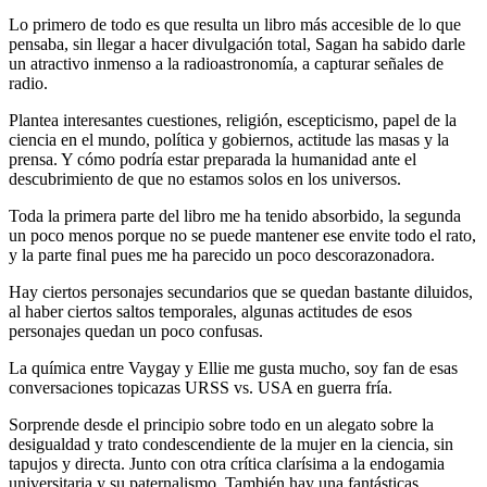
Lo primero de todo es que resulta un libro más accesible de lo que
pensaba, sin llegar a hacer divulgación total, Sagan ha sabido darle
un atractivo inmenso a la radioastronomía, a capturar señales de
radio.
Plantea interesantes cuestiones, religión, escepticismo, papel de la
ciencia en el mundo, política y gobiernos, actitude las masas y la
prensa. Y cómo podría estar preparada la humanidad ante el
descubrimiento de que no estamos solos en los universos.
Toda la primera parte del libro me ha tenido absorbido, la segunda
un poco menos porque no se puede mantener ese envite todo el rato,
y la parte final pues me ha parecido un poco descorazonadora.
Hay ciertos personajes secundarios que se quedan bastante diluidos,
al haber ciertos saltos temporales, algunas actitudes de esos
personajes quedan un poco confusas.
La química entre Vaygay y Ellie me gusta mucho, soy fan de esas
conversaciones topicazas URSS vs. USA en guerra fría.
Sorprende desde el principio sobre todo en un alegato sobre la
desigualdad y trato condescendiente de la mujer en la ciencia, sin
tapujos y directa. Junto con otra crítica clarísima a la endogamia
universitaria y su paternalismo. También hay una fantásticas